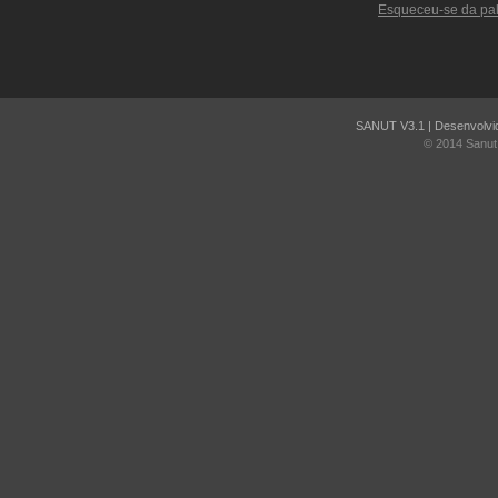
Esqueceu-se da pa
SANUT V3.1 | Desenvolvid
© 2014 Sanut 